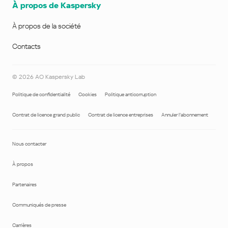
À propos de Kaspersky
À propos de la société
Contacts
©
2026
AO Kaspersky Lab
Politique de confidentialité
Cookies
Politique anticorruption
Contrat de licence grand public
Contrat de licence entreprises
Annuler l’abonnement
Nous contacter
À propos
Partenaires
Communiqués de presse
Carrières