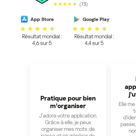
(73)
App Store
Google Play
Résultat mondial :
Résultat mondial :
4,6 sur 5
4,4 sur 5
app
j’u
Pratique pour bien
Elle me
m’organiser
t
J’adore votre application.
d’ide
Grâce à elle, je peux
passe,
organiser mes mots de
nom
passe et en générer de