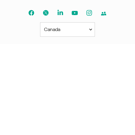
Canada
Amériques
América Latina
Brasil
United States
Canada - English
Canada - Français
Afrique