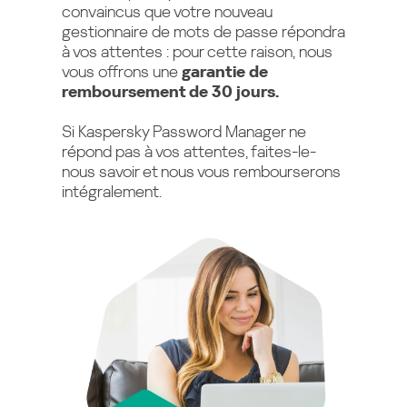
convaincus que votre nouveau
termes, le stockage des mots de passe est
gestionnaire de mots de passe répondra
limité, tout comme celui de vos données
à vos attentes : pour cette raison, nous
personnelles. Pour profiter d’un stockage
vous offrons une
garantie de
illimité, vous avez besoin de notre version
remboursement de 30 jours.
Premium.
Si Kaspersky Password Manager ne
répond pas à vos attentes, faites-le-
nous savoir et nous vous rembourserons
intégralement.